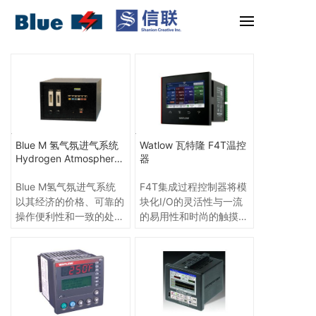
Blue M 氢气氛进气系统
Watlow 瓦特隆 F4T温控
Hydrogen Atmosphere
器
Admission System
Blue M氢气氛进气系统
F4T集成过程控制器将模
以其经济的价格、可靠的
块化I/O的灵活性与一流
操作便利性和一致的处理
的易用性和时尚的触摸屏
能力成为客户使用的首
用户界面相结合，另外还
选。
提供定制的配置，以满足
广泛的应用和设备的扩展
需求。