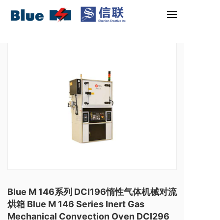
Blue M 146系列 DCI196惰性气体机械对流
烘箱 Blue M 146 Series Inert Gas
Mechanical Convection Oven DCI296