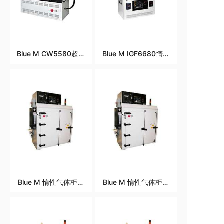
Blue M CW5580超高
Blue M IGF6680惰性
温标准对流烘箱 Blue
气体高温烘箱 Blue M
M Ultra-Temp
Ultra-Temp Inert Gas
Standard Convection
High Temperature
Oven CW5580
Oven IGF6680
Blue M 惰性气体柜式
Blue M 惰性气体柜式
烘箱 Blue M Inert Gas
烘箱 Blue M Inert Gas
Batch Oven
Batch Oven