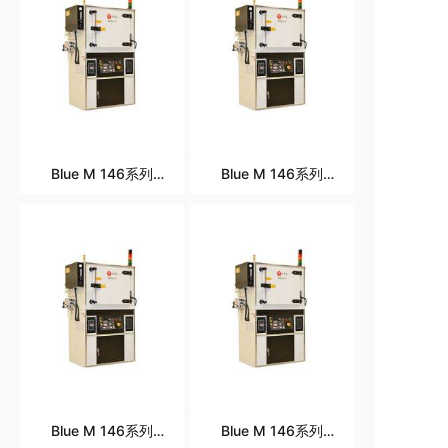
Blue M 146系列
Blue M 146系列
DCI196惰性气体机械
DCI196惰性气体机械
对流烘箱 Blue M 146
对流烘箱 Blue M 146
Series Inert Gas
Series Inert Gas
Mechanical
Mechanical
Convection Oven
Convection Oven
DCI296
DCI296
Blue M 146系列
Blue M 146系列