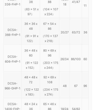
38
88
41/47
336-FHP-1
18
11
（63 x 51 x
（104 x 107
97）
x 224）
36 x 36 x
67 x 54 x
48
86
DCSA-
20/27
63/72
36
366-FHP-1
（91 x 91 x
（170 x 137
122）
x 218）
36 x 48 x
80 x 69 x
60
96
DCSA-
26/34
86/100
60
606-FHP-1
（91 x 122
（203 x 175
x 152）
x 244）
48 x 48 x
92 x 69 x
72
108
DCSA-
48
67
96
966-GHP-1
（122 x 122
（234 x 175
x 183）
x 274）
DCSA-
48 x 24 x
65 x 46 x
1406-FHP-
36
86
18/24
54/62