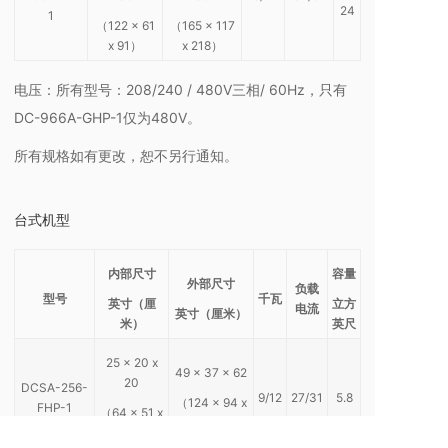
24
1
（122 x 61
（165 x 117
x 91）
x 218）
电压：所有型号：208/240 / 480V三相/ 60Hz，只有
DC-966A-GHP-1仅为480V。
所有规格如有更改，恕不另行通知。
台式机型
内部尺寸
容量
外部尺寸
负载
型号
千瓦
英寸（厘
立方
电流
英寸（厘米）
米）
英尺
25 x 20 x
49 x 37 x 62
20
DCSA-256-
9/12
27/31
5.8
（124 x 94 x
FHP-1
（64 x 51 x
157）
51）