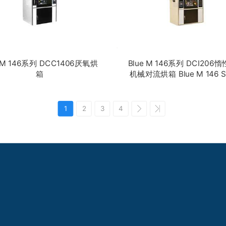
e M 146系列 DCC1406厌氧烘
Blue M 146系列 DCI206
箱
机械对流烘箱 Blue M 146 Series
Inert Gas Mechanical
Convection Oven DCI2
1
2
3
4